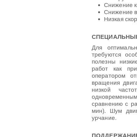
Снижение к
Снижение 
Низкая ско
СПЕЦИАЛЬНЫЕ
Для оптималь
требуются осо
полезны низки
работ как пр
оператором о
вращения двиг
низкой част
одновременны
сравнению с ра
мин). Шум дви
урчание.
ПОДДЕРЖА