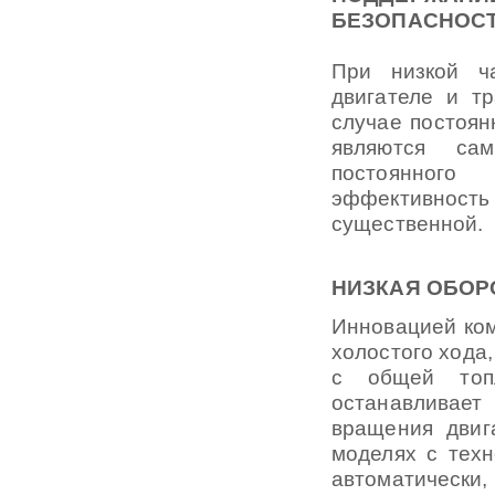
БЕЗОПАСНОС
При низкой ч
двигателе и т
случае постоян
являются са
постоянного
эффективнос
существенной.
НИЗКАЯ ОБОР
Инновацией ком
холостого хода
с общей топл
останавливает
вращения двиг
моделях с тех
автоматическ