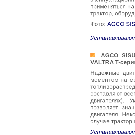
применяться на
трактор, обору
Фото:
AGCO SIS
Устанавливаютс
AGCO SISU 
VALTRA T-сери
Надежные двиг
моментом на м
топливораспре
составляют все
двигателях).
позволяет зна
двигателя. Нек
случае трактор
Устанавливаютс