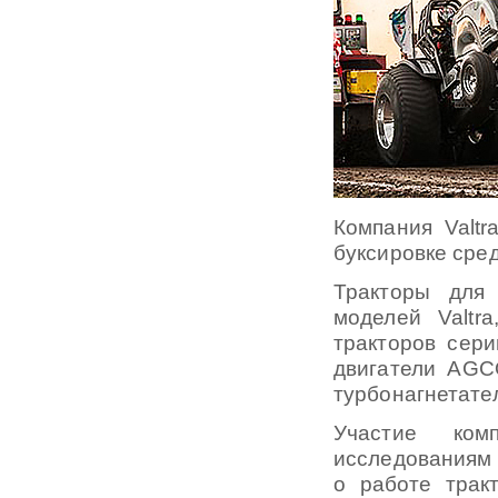
Компания Valtr
буксировке сред
Тракторы для
моделей Valtr
тракторов сери
двигатели AGC
турбонагнетате
Участие ком
исследованиям 
о работе трак