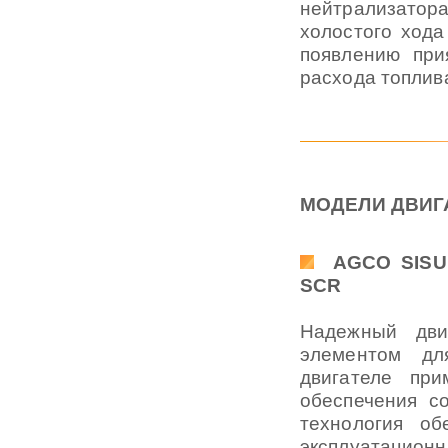
нейтрализатора
холостого хода
появлению при
расхода топлива
МОДЕЛИ ДВИГ
AGCO SISU 
SCR
Надежный дви
элементом дл
двигателе пр
обеспечения со
технология об
эксплуатацио