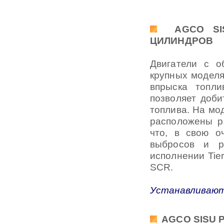
AGCO SISU
ЦИЛИНДРОВ
Двигатели с о
крупных моделя
впрыска топли
позволяет доби
топлива. На мо
расположены ря
что, в свою о
выбросов и р
исполнении Tie
SCR.
Устанавливаютс
AGCO SISU P