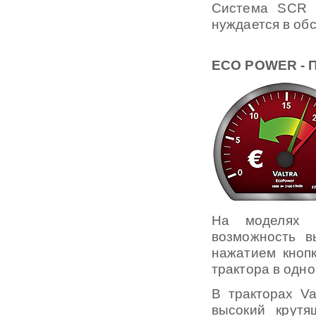
Система SCR п
нуждается в об
ECO POWER -
На моделях V
возможность в
нажатием кнопк
трактора в одн
В тракторах V
высокий крут