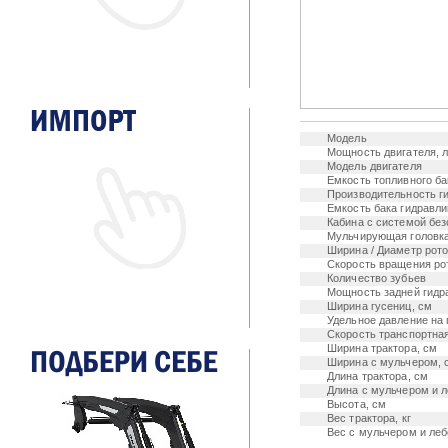
Модель
Мощность двигателя, л
Модель двигателя
Емкость топливного ба
Производительность ги
Емкость бака гидравли
Кабина с системой бе
Мульчирующая головк
Ширина / Диаметр рото
Скорость вращения ро
Количество зубьев
Мощность задней гидра
Ширина гусениц, см
Удельное давление на г
Скорость транспортная
Ширина трактора, см
Ширина с мульчером, 
Длина трактора, см
Длина с мульчером и л
Высота, см
Вес трактора, кг
Вес с мульчером и леб