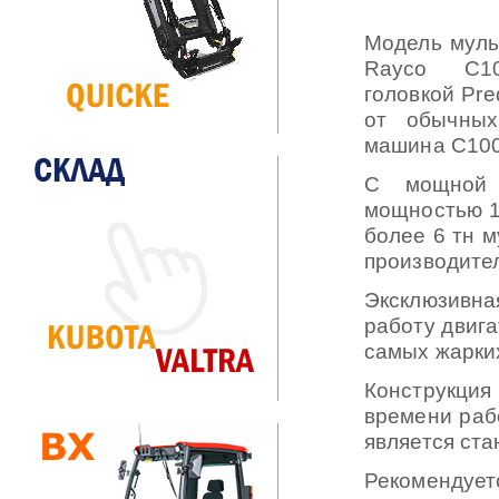
Модель мул
Rayco С1
головкой Pre
от обычных
машина C100 
С мощной 
мощностью 1
более 6 тн 
производите
Эксклюзивна
работу двига
самых жарки
Конструкци
времени раб
является ст
Рекомендует