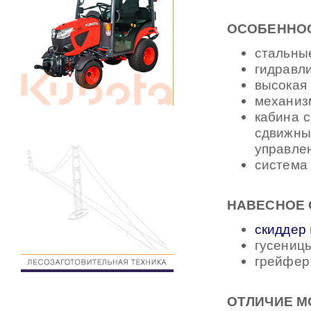
ОСОБЕННОС
стальны
гидравл
высокая 
механиз
кабина с
сдвижны
управле
система 
НАВЕСНОЕ
скиддер
гусениц
грейфер
ОТЛИЧИЕ 